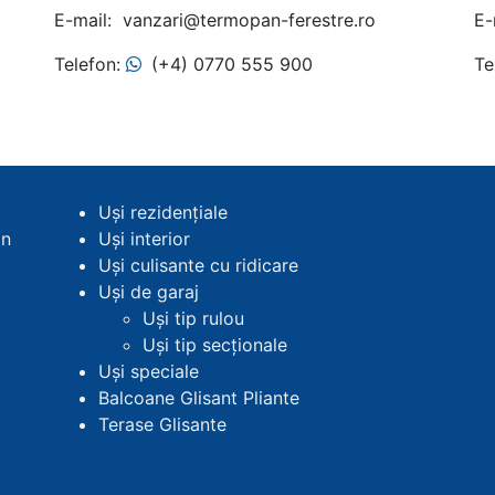
E-mail: vanzari@termopan-ferestre.ro
E-
Telefon:
(+4) 0770 555 900
Te
Uși rezidențiale
on
Uși interior
Uși culisante cu ridicare
Uși de garaj
Uși tip rulou
Uși tip secționale
Uși speciale
Balcoane Glisant Pliante
Terase Glisante