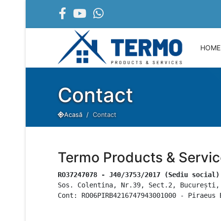
HOME
Contact
Acasă
Contact
Termo Products & Servi
RO37247078 - J40/3753/2017 (Sediu social)
Sos. Colentina, Nr.39, Sect.2, București,
Cont: RO06PIRB4216747943001000 - Piraeus 