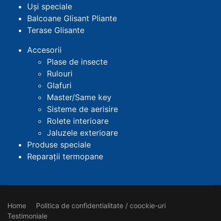
Uși speciale
Balcoane Glisant Pliante
Terase Glisante
Accesorii
Plase de insecte
Rulouri
Glafuri
Master/Same key
Sisteme de aerisire
Rolete interioare
Jaluzele exterioare
Produse speciale
Reparații termopane
Home
Politica de confidentialitate / coockie-uri
Testimoniale