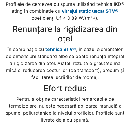
Profilele de cercevea cu spumă utilizând tehnica IKD®
ating în combinație cu
vitrajul static uscat STV®
coeficienți Uf < 0,89 W/(m²K).
Renunțare la rigidizarea din
oțel
În combinație cu
tehnica STV®
, în cazul elementelor
de dimensiuni standard albe se poate renunța integral
la rigidizarea din oțel. Astfel, rezultă o greutate mai
mică și reducerea costurilor (de transport), precum și
facilitarea lucrărilor de montaj.
Efort redus
Pentru a obține caracteristici remarcabile de
termoizolare, nu este necesară aplicarea manuală a
spumei poliuretanice la nivelul profilelor. Profilele sunt
livrate deja cu spumă.